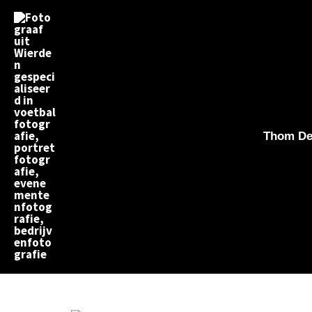
Ga
naar
de
inhoud
Thom Dek