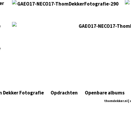
KvK nummer: 97779253
 Dekker Fotografie
Opdrachten
Openbare albums
thomdekker.nl | 